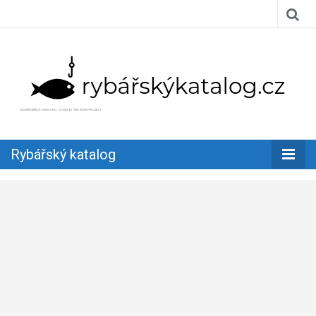
Užívejte si rybaření naplno
Rybářský
Rybářský katalog
katalog