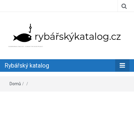
Užívejte si rybaření naplno
Rybářský
Rybářský katalog
katalog
Domů
/
/